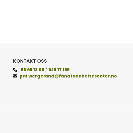
KONTAKT OSS
55 98 13 09
/
928 17 165

pal.wergeland@fanatannhelsesenter.no
