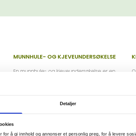
MUNNHULE- OG KJEVEUNDERSØKELSE
K
En munnhule- og kjeveundersøkelse er en
O
e
vanlig del av et tannlegebesøk. Slik får
e
tannpleier eller tannlege oversikt over
b
potensielle problemer som bør løses ved
o
hjelp av tannbehandling.
s
Detaljer
t
ookies
 for å gi innhold og annonser et personlig preg, for å levere sos