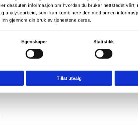
deler dessuten informasjon om hvordan du bruker nettstedet vårt,
AKUTTHJELP
T
og analysearbeid, som kan kombinere den med annen informasjon d
 inn gjennom din bruk av tjenestene deres.
Er man uheldig kan et akutt tannlegebesøk
V
være nødvendig. Vi hjelper da med adekvat
s
behandling, "førstehjelp".
o
Egenskaper
Statistikk
u
W
Tillat utvalg
,