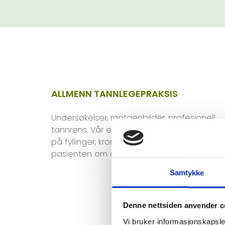
ALLMENN TANNLEGEPRAKSIS
Undersøkelser, røntgenbilder, profesjonell
tannrens. Vår erfarne tannlege kan også s
på fyllinger, kroner og broer for å forsikre
pasienten om at alt er i orden.
Samtykke
Denne nettsiden anvender c
Vi bruker informasjonskapsler