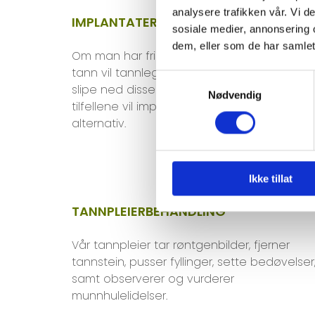
analysere trafikken vår. Vi 
IMPLANTATERSTATNINGER
sosiale medier, annonsering 
dem, eller som de har samlet
Om man har friske tenner rundt en skadet
tann vil tannlegen ønske å unngå å måtte
Samtykkevalg
slipe ned disse for å feste en bro. I disse
Nødvendig
tilfellene vil implantater være et bedre
alternativ.
Ikke tillat
TANNPLEIERBEHANDLING
Vår tannpleier tar røntgenbilder, fjerner
tannstein, pusser fyllinger, sette bedøvelser
samt observerer og vurderer
munnhulelidelser.