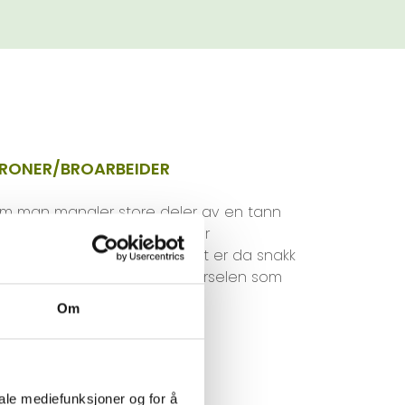
RONER/BROARBEIDER
m man mangler store deler av en tann
ller tenner er kroneterapi eller
robehandling nødvendig. Det er da snakk
m kunstig tann/tenner av porselen som
ettes utenpå den skadede
Om
annen/tennene.
iale mediefunksjoner og for å